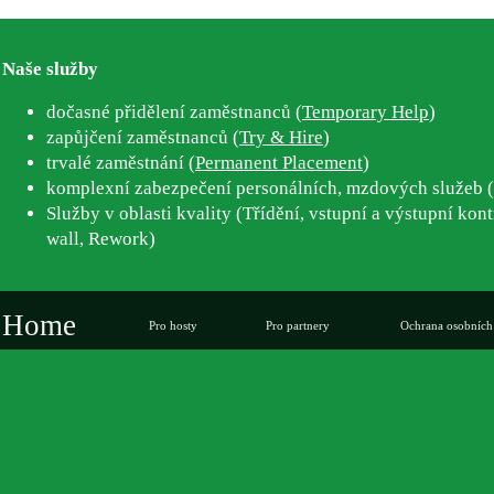
Naše služby
dočasné přidělení zaměstnanců (
Temporary Help
)
zapůjčení zaměstnanců (
Try & Hire
)
trvalé zaměstnání (
Permanent Placement
)
komplexní zabezpečení personálních, mzdových služeb (
Služby v oblasti kvality (Třídění, vstupní a výstupní kont
wall, Rework)
Home
Pro hosty
Pro partnery
Ochrana osobních